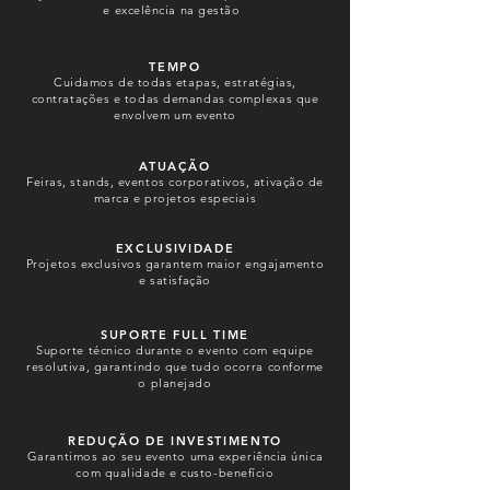
e excelência na gestão
TEMPO
Cuidamos de todas etapas, estratégias,
contratações e todas demandas complexas que
envolvem um evento
ATUAÇÃO
Feiras, stands, eventos corporativos, ativação de
marca e projetos especiais
EXCLUSIVIDADE
Projetos exclusivos garantem maior engajamento
e satisfação
SUPORTE FULL TIME
Suporte técnico durante o evento com equipe
resolutiva, garantindo que tudo ocorra conforme
o planejado
REDUÇÃO DE INVESTIMENTO
Garantimos ao seu evento uma experiência única
com qualidade e custo-benefício