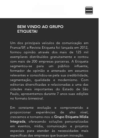
BEM VINDO AO GRUPO
ETIQUETA!
Um dos principais veículos de comunicação em
Franca/SP, a Revista Etiqueta foi lançada em 2012,
formou opinião através dos mais de 125 mil
exemplares distribuídos gratuitamente e contou
com mais de 200 empresas parceiras. A Etiqueta
segmentou-se para um público influente,
formador de opinião e antenado em assuntos
relevantes e consolidou-se pela sua credibilidade,
segmentação, qualidade e modernismo. Com
editorias diversificadas e relacionadas a uma das
cidades mais importantes do Estado de São
Paulo, apresentamos durante 7 anos suas edições
no formato bimestral.
Em constante evolução e comprometido a
proporcionar experiências de alto nível,
crescemos e tornamo-nos o
Grupo Etiqueta Mídia
Integrada
, oferecendo soluções personalizadas
em eventos, mídia, comunicação e projetos
especiais para atender às necessidades mais
específicas das empresas que buscam inovação.